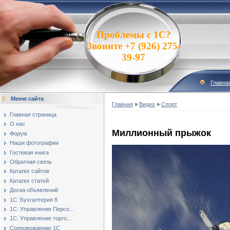
Проблемы с 1С?
Звоните +7 (926) 275-
39-97
Главна
Меню сайта
Главная
»
Видео
»
Спорт
Главная страница
О нас
Миллионный прыжок
Форум
Наши фотографии
Гостевая книга
Обратная связь
Каталог сайтов
Каталог статей
Доска объявлений
1С: Бухгалтерия 8
1С: Управление Персо...
1С: Управление торго...
Сопровождение 1С