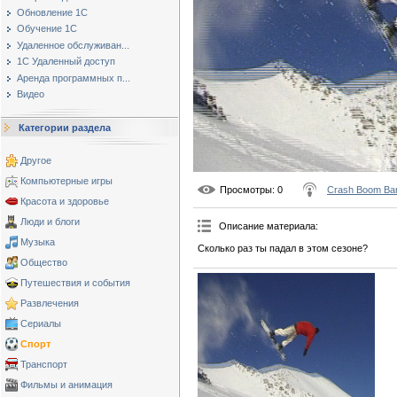
Обновление 1С
Обучение 1С
Удаленное обслуживан...
1С Удаленный доступ
Аренда программных п...
Видео
Категории раздела
Другое
Компьютерные игры
Просмотры
: 0
Crash Boom Ba
Красота и здоровье
Люди и блоги
Описание материала
:
Музыка
Сколько раз ты падал в этом сезоне?
Общество
Путешествия и события
Развлечения
Сериалы
Спорт
Транспорт
Фильмы и анимация