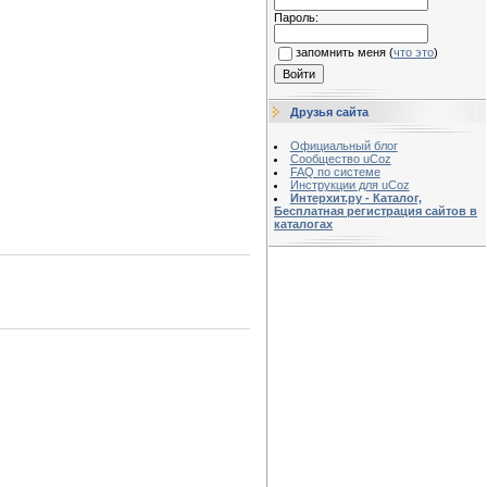
Пароль:
запомнить меня
(
что это
)
Друзья сайта
Официальный блог
Сообщество uCoz
FAQ по системе
Инструкции для uCoz
Интерхит.ру - Каталог,
Бесплатная регистрация сайтов в
каталогах