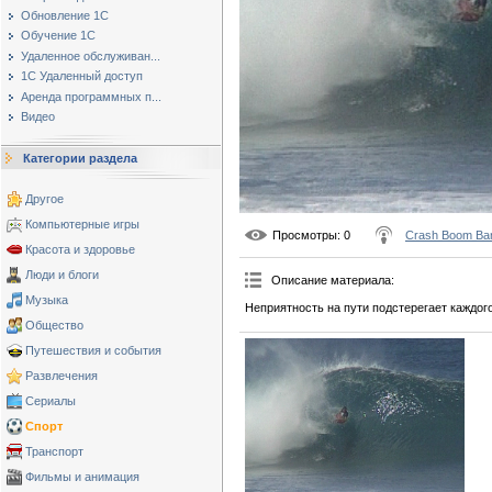
Обновление 1С
Обучение 1С
Удаленное обслуживан...
1С Удаленный доступ
Аренда программных п...
Видео
Категории раздела
Другое
Компьютерные игры
Просмотры
: 0
Crash Boom Ba
Красота и здоровье
Люди и блоги
Описание материала
:
Музыка
Неприятность на пути подстерегает каждого
Общество
Путешествия и события
Развлечения
Сериалы
Спорт
Транспорт
Фильмы и анимация