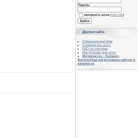
Пароль:
запомнить меня
(
что это
)
Друзья сайта
Официальный блог
Сообщество uCoz
FAQ по системе
Инструкции для uCoz
Интерхит.ру - Каталог,
Бесплатная регистрация сайтов в
каталогах