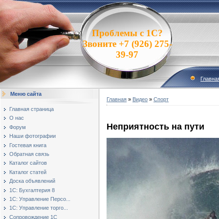
Проблемы с 1С?
Звоните +7 (926) 275-
39-97
Главна
Меню сайта
Главная
»
Видео
»
Спорт
Главная страница
О нас
Неприятность на пути
Форум
Наши фотографии
Гостевая книга
Обратная связь
Каталог сайтов
Каталог статей
Доска объявлений
1С: Бухгалтерия 8
1С: Управление Персо...
1С: Управление торго...
Сопровождение 1С