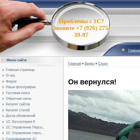
Проблемы с 1С?
Звоните +7 (926) 275-
39-97
Главна
Меню сайта
Главная
»
Видео
»
Спорт
Главная страница
О нас
Он вернулся!
Форум
Наши фотографии
Гостевая книга
Обратная связь
Каталог сайтов
Каталог статей
Доска объявлений
1С: Бухгалтерия 8
1С: Управление Персо...
1С: Управление торго...
Сопровождение 1С