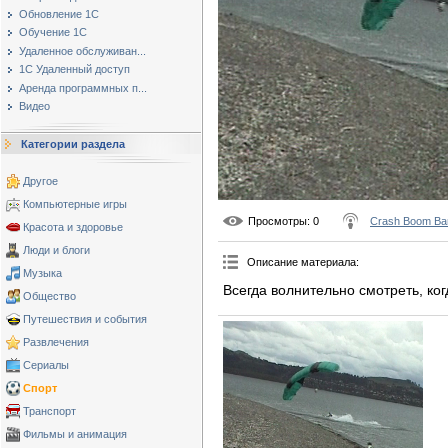
Обновление 1С
Обучение 1С
Удаленное обслуживан...
1С Удаленный доступ
Аренда программных п...
Видео
Категории раздела
Другое
Компьютерные игры
Просмотры
: 0
Crash Boom Ba
Красота и здоровье
Люди и блоги
Описание материала
:
Музыка
Всегда волнительно смотреть, ког
Общество
Путешествия и события
Развлечения
Сериалы
Спорт
Транспорт
Фильмы и анимация