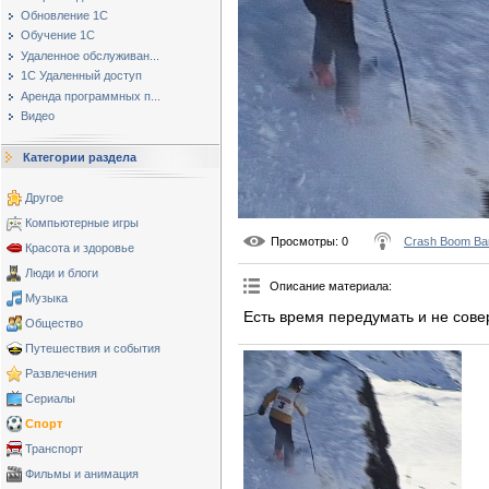
Обновление 1С
Обучение 1С
Удаленное обслуживан...
1С Удаленный доступ
Аренда программных п...
Видео
Категории раздела
Другое
Компьютерные игры
Просмотры
: 0
Crash Boom Ba
Красота и здоровье
Люди и блоги
Описание материала
:
Музыка
Есть время передумать и не сов
Общество
Путешествия и события
Развлечения
Сериалы
Спорт
Транспорт
Фильмы и анимация