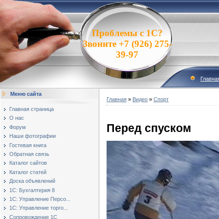
Проблемы с 1С?
Звоните +7 (926) 275-
39-97
Главна
Меню сайта
Главная
»
Видео
»
Спорт
Главная страница
О нас
Перед спуском
Форум
Наши фотографии
Гостевая книга
Обратная связь
Каталог сайтов
Каталог статей
Доска объявлений
1С: Бухгалтерия 8
1С: Управление Персо...
1С: Управление торго...
Сопровождение 1С