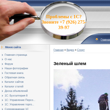
Проблемы с 1С?
Звоните +7 (926) 275-
39-97
Главна
Меню сайта
Главная
»
Видео
»
Спорт
Главная страница
О нас
Зеленый шлем
Форум
Наши фотографии
Гостевая книга
Обратная связь
Каталог сайтов
Каталог статей
Доска объявлений
1С: Бухгалтерия 8
1С: Управление Персо...
1С: Управление торго...
Сопровождение 1С