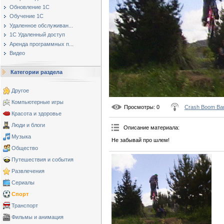
Обновление 1С
Обучение 1С
Удаленное обслуживан...
1С Удаленный доступ
Аренда программных п...
Видео
Категории раздела
Другое
Компьютерные игры
Просмотры
: 0
Crash Boom Ba
Красота и здоровье
Люди и блоги
Описание материала
:
Музыка
Не забывай про шлем!
Общество
Путешествия и события
Развлечения
Сериалы
Спорт
Транспорт
Фильмы и анимация