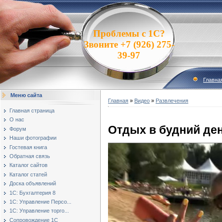
Проблемы с 1С?
Звоните +7 (926) 275-
39-97
Главна
Меню сайта
Главная
»
Видео
»
Развлечения
Главная страница
О нас
Отдых в будний де
Форум
Наши фотографии
Гостевая книга
Обратная связь
Каталог сайтов
Каталог статей
Доска объявлений
1С: Бухгалтерия 8
1С: Управление Персо...
1С: Управление торго...
Сопровождение 1С