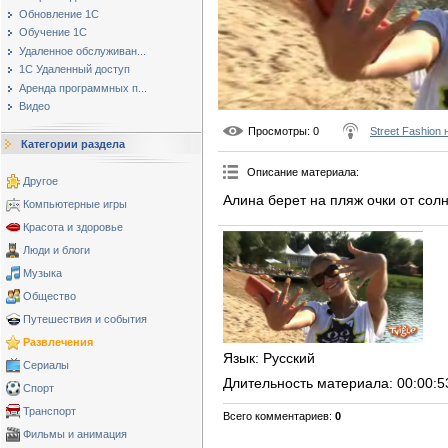
Обновление 1С
Обучение 1С
Удаленное обслуживан...
1С Удаленный доступ
Аренда программных п...
Видео
Просмотры
: 0
Street Fashion
Категории раздела
Описание материала
:
Другое
Алина берет на пляж очки от сол
Компьютерные игры
Красота и здоровье
Люди и блоги
Музыка
Общество
Путешествия и события
Развлечения
Язык
: Русский
Сериалы
Длительность материала
: 00:00:5
Спорт
Транспорт
Всего комментариев
:
0
Фильмы и анимация