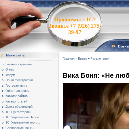
Проблемы с 1С?
Звоните +7 (926) 275-
39-97
Главна
Меню сайта
Главная
»
Видео
»
Развлечения
Главная страница
О нас
Вика Боня: «Не лю
Форум
Наши фотографии
Гостевая книга
Обратная связь
Каталог сайтов
Каталог статей
Доска объявлений
1С: Бухгалтерия 8
1С: Управление Персо...
1С: Управление торго...
Сопровождение 1С