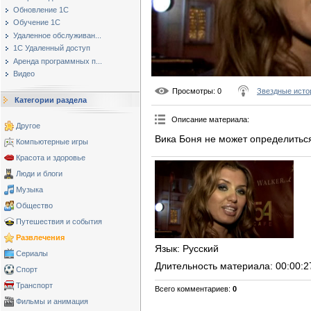
Обновление 1С
Обучение 1С
Удаленное обслуживан...
1С Удаленный доступ
Аренда программных п...
Видео
Просмотры
: 0
Звездные исто
Категории раздела
Описание материала
:
Другое
Вика Боня не может определитьс
Компьютерные игры
Красота и здоровье
Люди и блоги
Музыка
Общество
Путешествия и события
Развлечения
Язык
: Русский
Сериалы
Длительность материала
: 00:00:2
Спорт
Транспорт
Всего комментариев
:
0
Фильмы и анимация