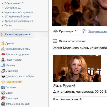
Обновление 1С
Обучение 1С
Удаленное обслуживан...
1С Удаленный доступ
Аренда программных п...
Видео
Просмотры
: 0
Звездные исто
Категории раздела
Описание материала
:
Другое
Женя Малахова очень хочет работ
Компьютерные игры
Красота и здоровье
Люди и блоги
Музыка
Общество
Путешествия и события
Развлечения
Язык
: Русский
Сериалы
Длительность материала
: 00:00:3
Спорт
Транспорт
Всего комментариев
:
0
Фильмы и анимация