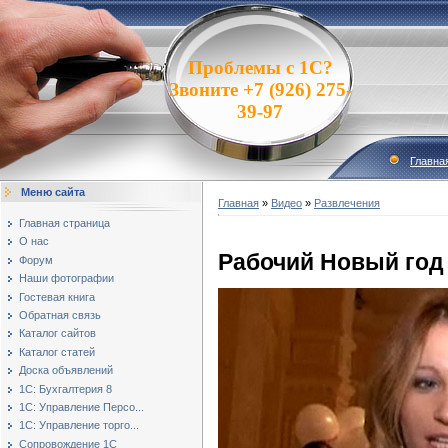
Проблемы с 1С?
Звоните +7 (926) 275-
39-97
Главна
Меню сайта
Главная
»
Видео
»
Развлечения
Главная страница
О нас
Рабочий Новый год
Форум
Наши фотографии
Гостевая книга
Обратная связь
Каталог сайтов
Каталог статей
Доска объявлений
1С: Бухгалтерия 8
1С: Управление Персо...
1С: Управление торго...
Сопровождение 1С