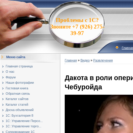
Проблемы с 1С?
Звоните +7 (926) 275-
39-97
Главна
Меню сайта
Главная
»
Видео
»
Развлечения
Главная страница
О нас
Дакота в роли опер
Форум
Наши фотографии
Чебуройда
Гостевая книга
Обратная связь
Каталог сайтов
Каталог статей
Доска объявлений
1С: Бухгалтерия 8
1С: Управление Персо...
1С: Управление торго...
Сопровождение 1С