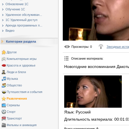
Обновление 1С
Обучение 1С
Удаленное обслуживан...
1С Удаленный доступ
Аренда программных п...
Видео
Категории раздела
Просмотры
: 0
Звездные исто
Другое
Описание материала
:
Компьютерные игры
Красота и здоровье
Новогодние воспоминания Дакот
Люди и блоги
Музыка
Общество
Путешествия и события
Развлечения
Сериалы
Язык
: Русский
Спорт
Транспорт
Длительность материала
: 00:01:0
Фильмы и анимация
Всего комментариев
:
0