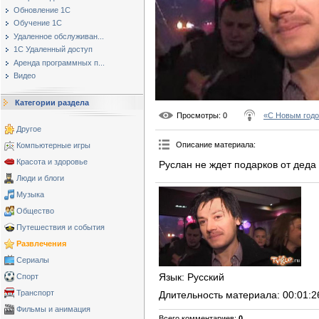
Обновление 1С
Обучение 1С
Удаленное обслуживан...
1С Удаленный доступ
Аренда программных п...
Видео
Категории раздела
Просмотры
: 0
«С Новым годо
Другое
Описание материала
:
Компьютерные игры
Красота и здоровье
Руслан не ждет подарков от деда 
Люди и блоги
Музыка
Общество
Путешествия и события
Развлечения
Сериалы
Язык
: Русский
Спорт
Транспорт
Длительность материала
: 00:01:2
Фильмы и анимация
Всего комментариев
:
0