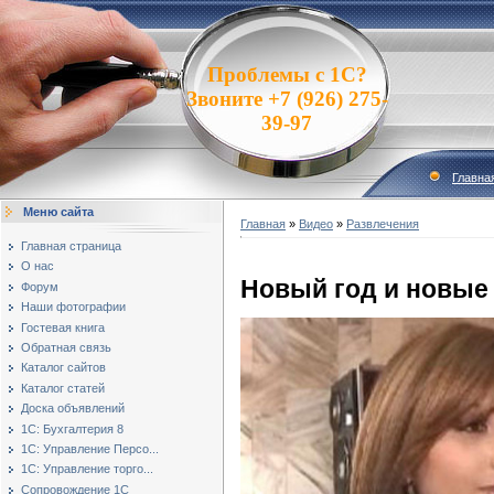
Проблемы с 1С?
Звоните +7 (926) 275-
39-97
Главна
Меню сайта
Главная
»
Видео
»
Развлечения
Главная страница
О нас
Новый год и новые
Форум
Наши фотографии
Гостевая книга
Обратная связь
Каталог сайтов
Каталог статей
Доска объявлений
1С: Бухгалтерия 8
1С: Управление Персо...
1С: Управление торго...
Сопровождение 1С