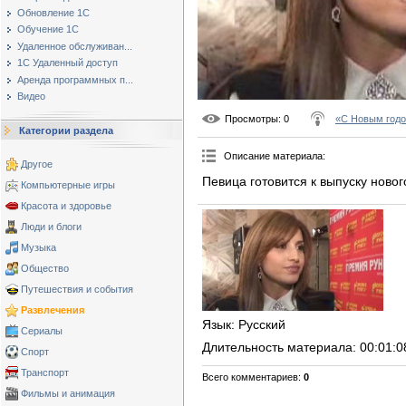
Обновление 1С
Обучение 1С
Удаленное обслуживан...
1С Удаленный доступ
Аренда программных п...
Видео
Просмотры
: 0
«С Новым годо
Категории раздела
Описание материала
:
Другое
Певица готовится к выпуску новог
Компьютерные игры
Красота и здоровье
Люди и блоги
Музыка
Общество
Путешествия и события
Развлечения
Язык
: Русский
Сериалы
Длительность материала
: 00:01:0
Спорт
Транспорт
Всего комментариев
:
0
Фильмы и анимация