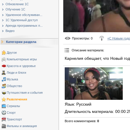
Обновление 1С
Обучение 1С
Удаленное обслуживан...
1С Удаленный доступ
Аренда программных п...
Видео
Просмотры
: 0
«С Новым годо
Категории раздела
Описание материала
:
Другое
Карнелия обещает, что Новый год
Компьютерные игры
Красота и здоровье
Люди и блоги
Музыка
Общество
Путешествия и события
Развлечения
Язык
: Русский
Сериалы
Длительность материала
: 00:00:2
Спорт
Транспорт
Всего комментариев
:
0
Фильмы и анимация