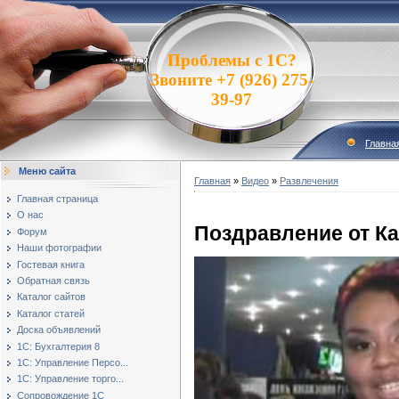
Проблемы с 1С?
Звоните +7 (926) 275-
39-97
Главна
Меню сайта
Главная
»
Видео
»
Развлечения
Главная страница
О нас
Поздравление от К
Форум
Наши фотографии
Гостевая книга
Обратная связь
Каталог сайтов
Каталог статей
Доска объявлений
1С: Бухгалтерия 8
1С: Управление Персо...
1С: Управление торго...
Сопровождение 1С