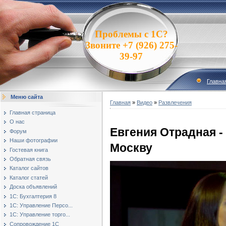
Проблемы с 1С?
Звоните +7 (926) 275-
39-97
Главна
Меню сайта
Главная
»
Видео
»
Развлечения
Главная страница
О нас
Евгения Отрадная -
Форум
Наши фотографии
Москву
Гостевая книга
Обратная связь
Каталог сайтов
Каталог статей
Доска объявлений
1С: Бухгалтерия 8
1С: Управление Персо...
1С: Управление торго...
Сопровождение 1С