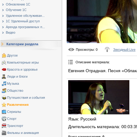
Обновление 1С
Обучение 1С
Удаленное обслуживан...
1С Удаленный доступ
Аренда программных п...
Видео
Категории раздела
Просмотры
: 0
Звездный Live
Другое
Описание материала
:
Компьютерные игры
Красота и здоровье
Евгения Отрадная. Песня «Облака
Люди и блоги
Музыка
Общество
Путешествия и события
Развлечения
Сериалы
Язык
: Русский
Спорт
Транспорт
Длительность материала
: 00:03:3
Фильмы и анимация
Всего комментариев
:
0