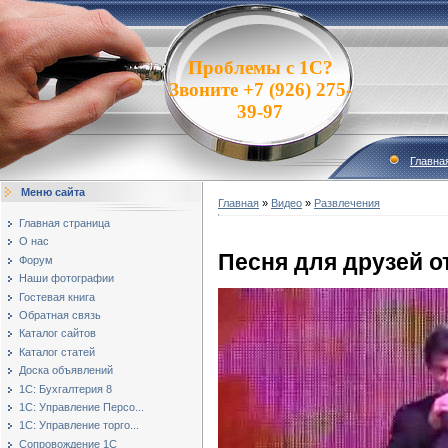
Проблемы с 1С?
Звоните +7 (926) 275-
39-97
Главна
Меню сайта
Главная
»
Видео
»
Развлечения
Главная страница
О нас
Песня для друзей о
Форум
Наши фотографии
Гостевая книга
Обратная связь
Каталог сайтов
Каталог статей
Доска объявлений
1С: Бухгалтерия 8
1С: Управление Персо...
1С: Управление торго...
Сопровождение 1С