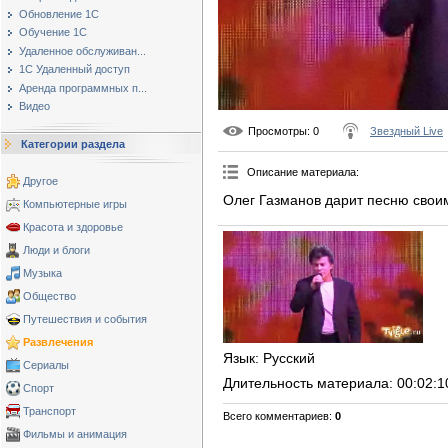
Обновление 1С
Обучение 1С
Удаленное обслуживан...
1С Удаленный доступ
Аренда программных п...
Видео
Просмотры
: 0
Звездный Live
Категории раздела
Описание материала
:
Другое
Олег Газманов дарит песню свои
Компьютерные игры
Красота и здоровье
Люди и блоги
Музыка
Общество
Путешествия и события
Развлечения
Язык
: Русский
Сериалы
Длительность материала
: 00:02:1
Спорт
Транспорт
Всего комментариев
:
0
Фильмы и анимация