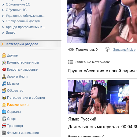
Обновление 1С
Обучение 1С
Удаленное обслуживан...
1С Удаленный доступ
Аренда программных п...
Видео
Категории раздела
Просмотры
: 0
Звездный Live
Другое
Описание материала
:
Компьютерные игры
Красота и здоровье
Группа «Ассорти» с новой лириче
Люди и блоги
Музыка
Общество
Путешествия и события
Развлечения
Сериалы
Язык
: Русский
Спорт
Транспорт
Длительность материала
: 00:04:3
Фильмы и анимация
Всего комментариев
:
0