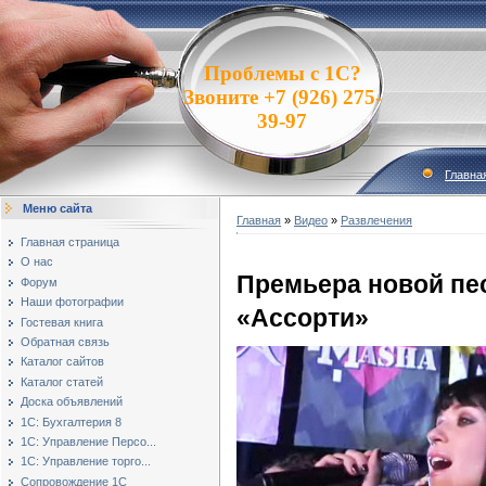
Проблемы с 1С?
Звоните +7 (926) 275-
39-97
Главна
Меню сайта
Главная
»
Видео
»
Развлечения
Главная страница
О нас
Премьера новой пе
Форум
Наши фотографии
«Ассорти»
Гостевая книга
Обратная связь
Каталог сайтов
Каталог статей
Доска объявлений
1С: Бухгалтерия 8
1С: Управление Персо...
1С: Управление торго...
Сопровождение 1С