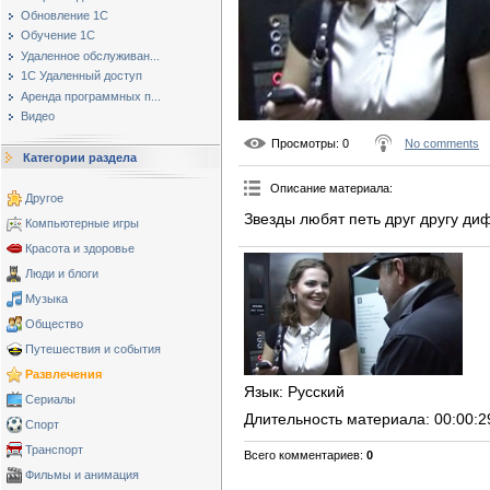
Обновление 1С
Обучение 1С
Удаленное обслуживан...
1С Удаленный доступ
Аренда программных п...
Видео
Просмотры
: 0
No comments
Категории раздела
Описание материала
:
Другое
Звезды любят петь друг другу ди
Компьютерные игры
Красота и здоровье
Люди и блоги
Музыка
Общество
Путешествия и события
Развлечения
Язык
: Русский
Сериалы
Длительность материала
: 00:00:2
Спорт
Транспорт
Всего комментариев
:
0
Фильмы и анимация