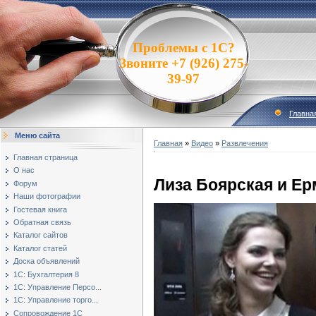
Проблемы с 1С?
Звоните +7 (926) 275-
39-97
Главна
Меню сайта
Главная
»
Видео
»
Развлечения
Главная страница
О нас
Лиза Боярская и Е
Форум
Наши фотографии
Гостевая книга
Обратная связь
Каталог сайтов
Каталог статей
Доска объявлений
1С: Бухгалтерия 8
1С: Управление Персо...
1С: Управление торго...
Сопровождение 1С