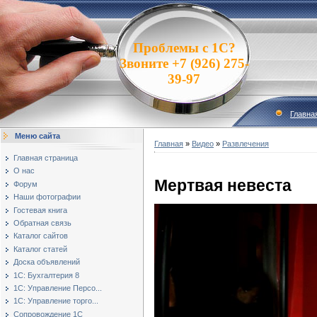
Проблемы с 1С?
Звоните +7 (926) 275-
39-97
Главна
Меню сайта
Главная
»
Видео
»
Развлечения
Главная страница
О нас
Мертвая невеста
Форум
Наши фотографии
Гостевая книга
Обратная связь
Каталог сайтов
Каталог статей
Доска объявлений
1С: Бухгалтерия 8
1С: Управление Персо...
1С: Управление торго...
Сопровождение 1С