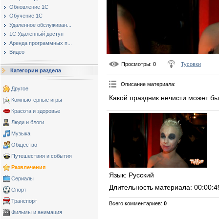
Обновление 1С
Обучение 1С
Удаленное обслуживан...
1С Удаленный доступ
Аренда программных п...
Видео
Просмотры
: 0
Тусовки
Категории раздела
Описание материала
:
Другое
Какой праздник нечисти может бы
Компьютерные игры
Красота и здоровье
Люди и блоги
Музыка
Общество
Путешествия и события
Развлечения
Язык
: Русский
Сериалы
Длительность материала
: 00:00:4
Спорт
Транспорт
Всего комментариев
:
0
Фильмы и анимация