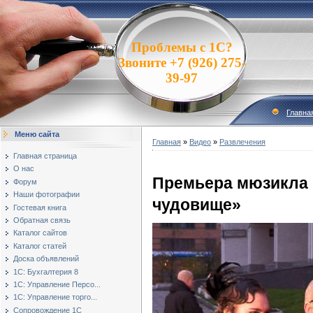
Проблемы с 1С?
Звоните +7 (926) 275-
39-97
Главна
Меню сайта
Главная
»
Видео
»
Развлечения
Главная страница
О нас
Премьера мюзикла 
Форум
Наши фотографии
чудовище»
Гостевая книга
Обратная связь
Каталог сайтов
Каталог статей
Доска объявлений
1С: Бухгалтерия 8
1С: Управление Персо...
1С: Управление торго...
Сопровождение 1С