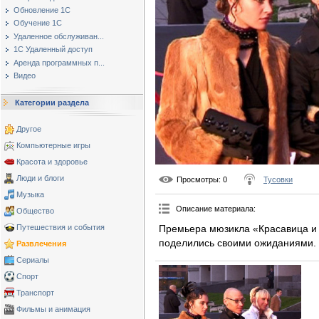
Обновление 1С
Обучение 1С
Удаленное обслуживан...
1С Удаленный доступ
Аренда программных п...
Видео
Категории раздела
Другое
Компьютерные игры
Красота и здоровье
Люди и блоги
Просмотры
: 0
Тусовки
Музыка
Описание материала
:
Общество
Премьера мюзикла «Красавица и 
Путешествия и события
поделились своими ожиданиями.
Развлечения
Сериалы
Спорт
Транспорт
Фильмы и анимация