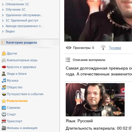
Обновление 1С
Обучение 1С
Удаленное обслуживан...
1С Удаленный доступ
Аренда программных п...
Видео
Категории раздела
Просмотры
: 0
Тусовки
Другое
Описание материала
:
Компьютерные игры
Красота и здоровье
Cамая долгожданная премьера ос
года. А отечественные знаменито
Люди и блоги
Музыка
Общество
Путешествия и события
Развлечения
Сериалы
Спорт
Язык
: Русский
Транспорт
Длительность материала
: 00:02:0
Фильмы и анимация