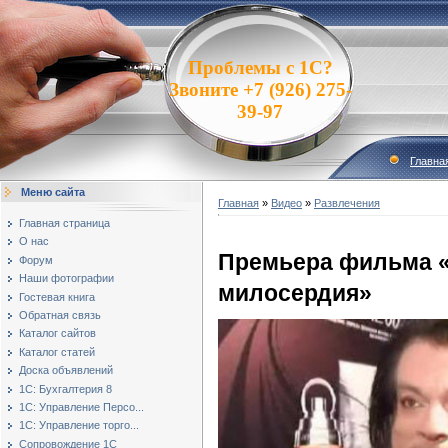
Проблемы с 1С?
Звоните +7 (926) 275-
39-97
Главна
Меню сайта
Главная
»
Видео
»
Развлечения
Главная страница
О нас
Премьера фильма 
Форум
Наши фотографии
милосердия»
Гостевая книга
Обратная связь
Каталог сайтов
Каталог статей
Доска объявлений
1С: Бухгалтерия 8
1С: Управление Персо...
1С: Управление торго...
Сопровождение 1С