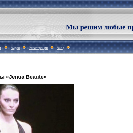
Мы решим любые пр
я
Видео
Регистрация
Вход
ы «Jenua Beaute»