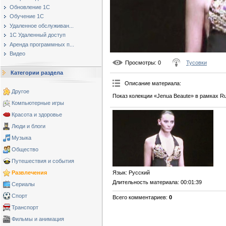
Обновление 1С
Обучение 1С
Удаленное обслуживан...
1С Удаленный доступ
Аренда программных п...
Видео
Просмотры
: 0
Тусовки
Категории раздела
Описание материала
:
Другое
Показ колекции «Jenua Beaute» в рамках Ru
Компьютерные игры
Красота и здоровье
Люди и блоги
Музыка
Общество
Путешествия и события
Развлечения
Язык
: Русский
Длительность материала
: 00:01:39
Сериалы
Спорт
Всего комментариев
:
0
Транспорт
Фильмы и анимация