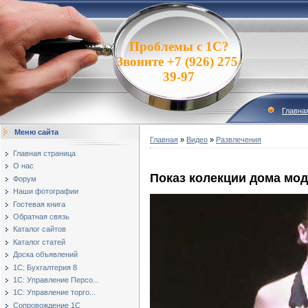
Проблемы с 1С?
Звоните +7 (926) 275-
39-97
Главна
Меню сайта
Главная
»
Видео
»
Развлечения
Главная страница
О нас
Показ колекции дома мод
Форум
Наши фотографии
Гостевая книга
Обратная связь
Каталог сайтов
Каталог статей
Доска объявлений
1С: Бухгалтерия 8
1С: Управление Персо...
1С: Управление торго...
Сопровождение 1С