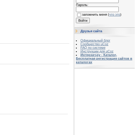
Пароль:
запомнить меня
(
что это
)
Друзья сайта
Официальный блог
Сообщество uCoz
FAQ по системе
Инструкции для uCoz
Интерхит.ру - Каталог,
Бесплатная регистрация сайтов в
каталогах