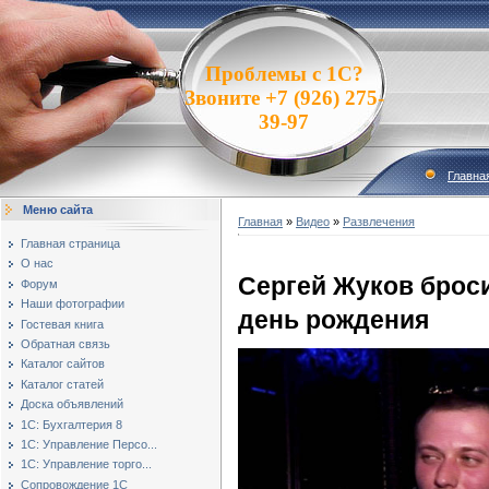
Проблемы с 1С?
Звоните +7 (926) 275-
39-97
Главна
Меню сайта
Главная
»
Видео
»
Развлечения
Главная страница
О нас
Сергей Жуков броси
Форум
Наши фотографии
день рождения
Гостевая книга
Обратная связь
Каталог сайтов
Каталог статей
Доска объявлений
1С: Бухгалтерия 8
1С: Управление Персо...
1С: Управление торго...
Сопровождение 1С