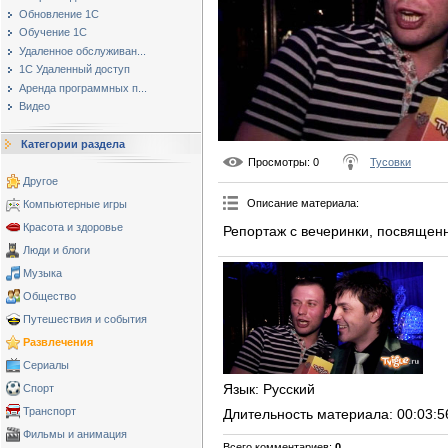
Обновление 1С
Обучение 1С
Удаленное обслуживан...
1С Удаленный доступ
Аренда программных п...
Видео
Категории раздела
Просмотры
: 0
Тусовки
Другое
Описание материала
:
Компьютерные игры
Красота и здоровье
Репортаж с вечеринки, посвящен
Люди и блоги
Музыка
Общество
Путешествия и события
Развлечения
Сериалы
Язык
: Русский
Спорт
Транспорт
Длительность материала
: 00:03:5
Фильмы и анимация
Всего комментариев
:
0