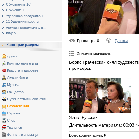
Обновление 1С
Обучение 1С
Удаленное обслуживан...
1С Удаленный доступ
Аренда программных п...
Видео
Просмотры
: 0
Тусовки
Категории раздела
Описание материала
:
Другое
Борис Грачевский снял художест
Компьютерные игры
премьеры.
Красота и здоровье
Люди и блоги
Музыка
Общество
Путешествия и события
Развлечения
Сериалы
Язык
: Русский
Спорт
Длительность материала
: 00:03:4
Транспорт
Фильмы и анимация
Всего комментариев
:
0