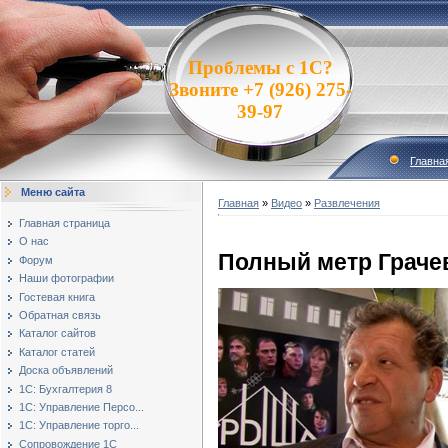
Проблемы с 1С?
Звоните +7 (926) 275-
39-97
Главна
Меню сайта
Главная
»
Видео
»
Развлечения
Главная страница
О нас
Полный метр Граче
Форум
Наши фотографии
Гостевая книга
Обратная связь
Каталог сайтов
Каталог статей
Доска объявлений
1С: Бухгалтерия 8
1С: Управление Персо...
1С: Управление торго...
Сопровождение 1С