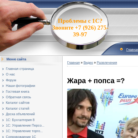
Проблемы с 1С?
Звоните +7 (926) 275-
39-97
Главна
Меню сайта
Главная
»
Видео
»
Развлечения
Главная страница
О нас
Жара + попса =?
Форум
Наши фотографии
Гостевая книга
Обратная связь
Каталог сайтов
Каталог статей
Доска объявлений
1С: Бухгалтерия 8
1С: Управление Персо...
1С: Управление торго...
Сопровождение 1С