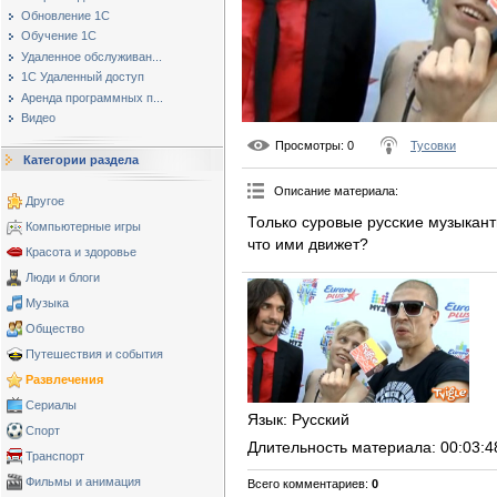
Обновление 1С
Обучение 1С
Удаленное обслуживан...
1С Удаленный доступ
Аренда программных п...
Видео
Просмотры
: 0
Тусовки
Категории раздела
Описание материала
:
Другое
Только суровые русские музыкан
Компьютерные игры
что ими движет?
Красота и здоровье
Люди и блоги
Музыка
Общество
Путешествия и события
Развлечения
Сериалы
Язык
: Русский
Спорт
Длительность материала
: 00:03:4
Транспорт
Фильмы и анимация
Всего комментариев
:
0