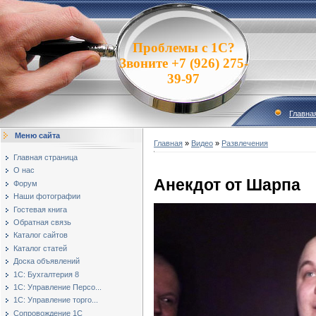
Проблемы с 1С?
Звоните +7 (926) 275-
39-97
Главна
Меню сайта
Главная
»
Видео
»
Развлечения
Главная страница
О нас
Анекдот от Шарпа
Форум
Наши фотографии
Гостевая книга
Обратная связь
Каталог сайтов
Каталог статей
Доска объявлений
1С: Бухгалтерия 8
1С: Управление Персо...
1С: Управление торго...
Сопровождение 1С