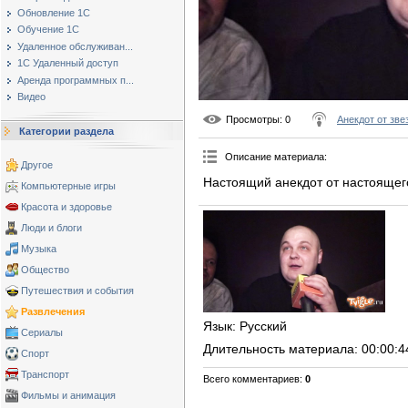
Обновление 1С
Обучение 1С
Удаленное обслуживан...
1С Удаленный доступ
Аренда программных п...
Видео
Просмотры
: 0
Анекдот от зве
Категории раздела
Описание материала
:
Другое
Настоящий анекдот от настоящег
Компьютерные игры
Красота и здоровье
Люди и блоги
Музыка
Общество
Путешествия и события
Развлечения
Язык
: Русский
Сериалы
Длительность материала
: 00:00:4
Спорт
Транспорт
Всего комментариев
:
0
Фильмы и анимация