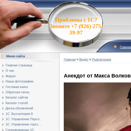
Проблемы с 1С?
Звоните +7 (926) 275-
39-97
Главна
Меню сайта
Главная
»
Видео
»
Развлечения
Главная страница
О нас
Анекдот от Макса Волков
Форум
Наши фотографии
Гостевая книга
Обратная связь
Каталог сайтов
Каталог статей
Доска объявлений
1С: Бухгалтерия 8
1С: Управление Персо...
1С: Управление торго...
Сопровождение 1С