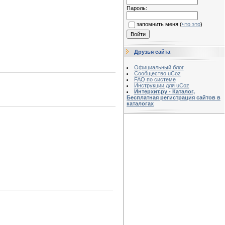
Пароль:
запомнить меня
(
что это
)
Друзья сайта
Официальный блог
Сообщество uCoz
FAQ по системе
Инструкции для uCoz
Интерхит.ру - Каталог,
Бесплатная регистрация сайтов в
каталогах