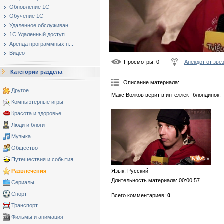
Обновление 1С
Обучение 1С
Удаленное обслуживан...
1С Удаленный доступ
Аренда программных п...
Видео
Просмотры
: 0
Анекдот от зве
Категории раздела
Описание материала
:
Другое
Макс Волков верит в интеллект блондинок.
Компьютерные игры
Красота и здоровье
Люди и блоги
Музыка
Общество
Путешествия и события
Развлечения
Язык
: Русский
Длительность материала
: 00:00:57
Сериалы
Спорт
Всего комментариев
:
0
Транспорт
Фильмы и анимация