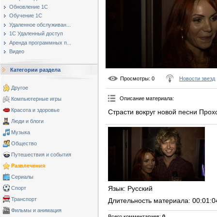
Обновление 1С
Обучение 1С
Удаленное обслуживан...
1С Удаленный доступ
Аренда программных п...
Видео
Категории раздела
Просмотры
: 0
Новости звезд
Другое
Описание материала
:
Компьютерные игры
Красота и здоровье
Страсти вокруг новой песни Про
Люди и блоги
Музыка
Общество
Путешествия и события
Развлечения
Сериалы
Язык
: Русский
Спорт
Транспорт
Длительность материала
: 00:01:0
Фильмы и анимация
Всего комментариев
:
0