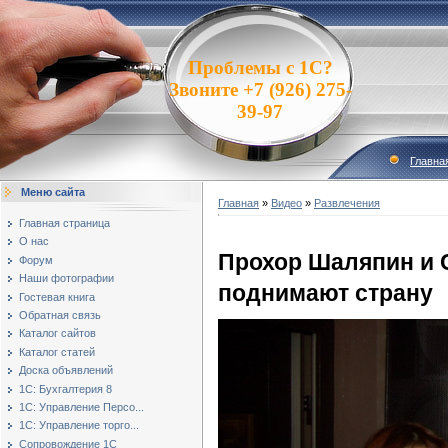
Проблемы с 1С?
Звоните +7 (926) 275-
39-97
Главна
Меню сайта
Главная
»
Видео
»
Развлечения
Главная страница
О нас
Прохор Шаляпин и 
Форум
Наши фотографии
поднимают страну
Гостевая книга
Обратная связь
Каталог сайтов
Каталог статей
Доска объявлений
1С: Бухгалтерия 8
1С: Управление Персо...
1С: Управление торго...
Сопровождение 1С