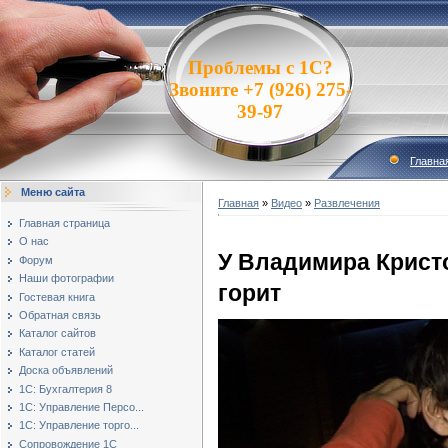
Проблемы с 1С?
Звоните +7 (926) 275-
39-97
Главна
Меню сайта
Главная
»
Видео
»
Развлечения
Главная страница
О нас
У Владимира Крист
Форум
Наши фотографии
горит
Гостевая книга
Обратная связь
Каталог сайтов
Каталог статей
Доска объявлений
1С: Бухгалтерия 8
1С: Управление Персо...
1С: Управление торго...
Сопровождение 1С