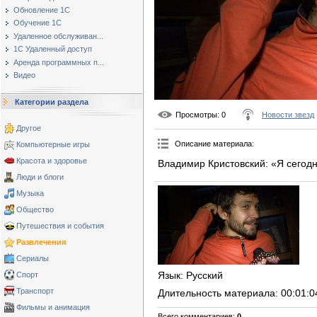
Обновление 1С
Обучение 1С
Удаленное обслуживан...
1С Удаленный доступ
Аренда программных п...
Видео
Категории раздела
Просмотры
: 0
Новости звезд
Другое
Описание материала
:
Компьютерные игры
Красота и здоровье
Владимир Кристовский: «Я сегодн
Люди и блоги
Музыка
Общество
Путешествия и события
Развлечения
Сериалы
Язык
: Русский
Спорт
Транспорт
Длительность материала
: 00:01:0
Фильмы и анимация
Всего комментариев
:
0