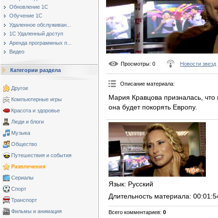
Обновление 1С
Обучение 1С
Удаленное обслуживан...
1С Удаленный доступ
Аренда программных п...
Видео
Просмотры
: 0
Новости звезд
Категории раздела
Описание материала
:
Другое
Мария Кравцова призналась, что 
Компьютерные игры
она будет покорять Европу.
Красота и здоровье
Люди и блоги
Музыка
Общество
Путешествия и события
Развлечения
Сериалы
Язык
: Русский
Спорт
Длительность материала
: 00:01:5
Транспорт
Фильмы и анимация
Всего комментариев
:
0