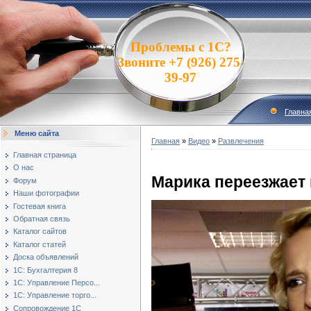
Проблемы с 1С?
Звоните +7 (926) 275-
39-97
Главна
Меню сайта
Главная
»
Видео
»
Развлечения
Главная страница
О нас
Марика переезжает
Форум
Наши фотографии
Гостевая книга
Обратная связь
Каталог сайтов
Каталог статей
Доска объявлений
1С: Бухгалтерия 8
1С: Управление Персо...
1С: Управление торго...
Сопровождение 1С