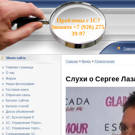
Проблемы с 1С?
Звоните +7 (926) 275-
39-97
Главна
Меню сайта
Главная
»
Видео
»
Развлечения
Главная страница
О нас
Слухи о Сергее Лаз
Форум
Наши фотографии
Гостевая книга
Обратная связь
Каталог сайтов
Каталог статей
Доска объявлений
1С: Бухгалтерия 8
1С: Управление Персо...
1С: Управление торго...
Сопровождение 1С