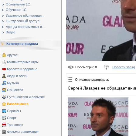
Обновление 1С
Обучение 1С
Удаленное обслуживан...
1С Удаленный доступ
Аренда программных п...
Видео
Категории раздела
Другое
Компьютерные игры
Просмотры
: 0
Новости звезд
Красота и здоровье
Люди и блоги
Описание материала
:
Музыка
Сергей Лазарев не обращает вним
Общество
Путешествия и события
Развлечения
Сериалы
Спорт
Транспорт
Фильмы и анимация