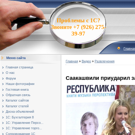
Проблемы с 1С?
Звоните +7 (926) 275-
39-97
Главна
Меню сайта
Главная
»
Видео
»
Развлечения
Главная страница
О нас
Саакашвили приударил з
Форум
Наши фотографии
Гостевая книга
Обратная связь
Каталог сайтов
Каталог статей
Доска объявлений
1С: Бухгалтерия 8
1С: Управление Персо...
1С: Управление торго...
Сопровождение 1С