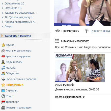
Обновление 1С
Обучение 1С
Удаленное обслуживан...
1С Удаленный доступ
Аренда программных п...
Видео
Просмотры
: 0
Новости звезд
Категории раздела
Описание материала
:
Другое
Ксения Собчак и Тина Канделаки попались 
Компьютерные игры
Красота и здоровье
Люди и блоги
Музыка
Общество
Путешествия и события
Развлечения
Язык
: Русский
Длительность материала
: 00:02:35
Сериалы
Спорт
Всего комментариев
:
0
Транспорт
Фильмы и анимация