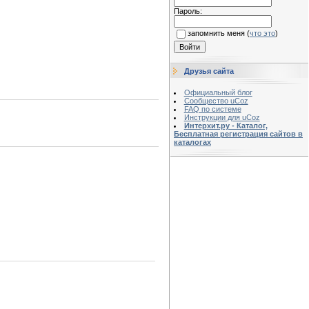
Пароль:
запомнить меня
(
что это
)
Друзья сайта
Официальный блог
Сообщество uCoz
FAQ по системе
Инструкции для uCoz
Интерхит.ру - Каталог,
Бесплатная регистрация сайтов в
каталогах