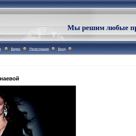
Мы решим любые пр
я
Видео
Регистрация
Вход
наевой