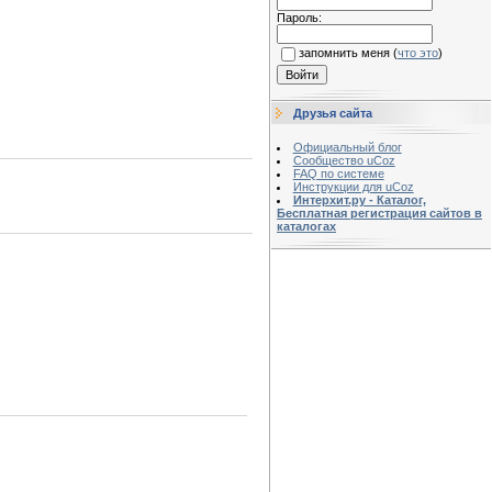
Пароль:
запомнить меня
(
что это
)
Друзья сайта
Официальный блог
Сообщество uCoz
FAQ по системе
Инструкции для uCoz
Интерхит.ру - Каталог,
Бесплатная регистрация сайтов в
каталогах