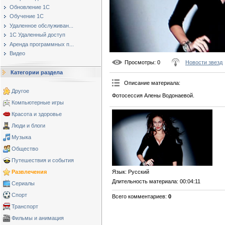
Обновление 1С
Обучение 1С
Удаленное обслуживан...
1С Удаленный доступ
Аренда программных п...
Видео
Просмотры
: 0
Новости звезд
Категории раздела
Описание материала
:
Другое
Фотосессия Алены Водонаевой.
Компьютерные игры
Красота и здоровье
Люди и блоги
Музыка
Общество
Путешествия и события
Развлечения
Язык
: Русский
Длительность материала
: 00:04:11
Сериалы
Спорт
Всего комментариев
:
0
Транспорт
Фильмы и анимация