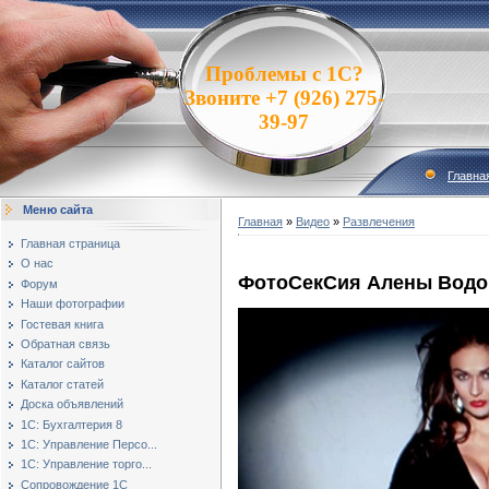
Проблемы с 1С?
Звоните +7 (926) 275-
39-97
Главна
Меню сайта
Главная
»
Видео
»
Развлечения
Главная страница
О нас
ФотоСекСия Алены Водо
Форум
Наши фотографии
Гостевая книга
Обратная связь
Каталог сайтов
Каталог статей
Доска объявлений
1С: Бухгалтерия 8
1С: Управление Персо...
1С: Управление торго...
Сопровождение 1С